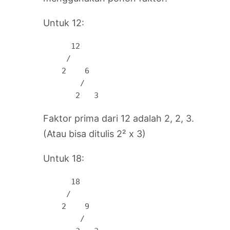
Untuk 12:
      12

     /  

    2    6

        / 

       2   3
Faktor prima dari 12 adalah 2, 2, 3.
(Atau bisa ditulis 2² x 3)
Untuk 18:
      18

     /  

    2    9

        / 
