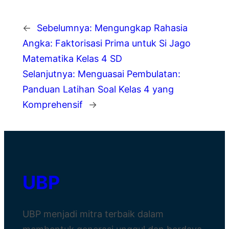
←
Sebelumnya:
Mengungkap Rahasia
Angka: Faktorisasi Prima untuk Si Jago
Matematika Kelas 4 SD
Selanjutnya:
Menguasai Pembulatan:
Panduan Latihan Soal Kelas 4 yang
Komprehensif
→
UBP
UBP menjadi mitra terbaik dalam