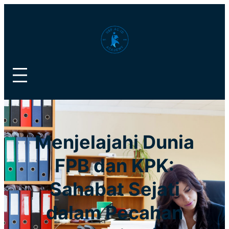
Lewati
ke
konten
Menjelajahi Dunia
FPB dan KPK:
Sahabat Sejati
dalam Pecahan