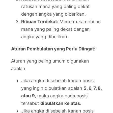
ratusan mana yang paling dekat
dengan angka yang diberikan.
Ribuan Terdekat:
Menentukan ribuan
mana yang paling dekat dengan
angka yang diberikan.
Aturan Pembulatan yang Perlu Diingat:
Aturan yang paling umum digunakan
adalah:
Jika angka di sebelah kanan posisi
yang ingin dibulatkan adalah
5, 6, 7, 8,
atau 9
, maka angka pada posisi
tersebut
dibulatkan ke atas
.
Jika angka di sebelah kanan posisi