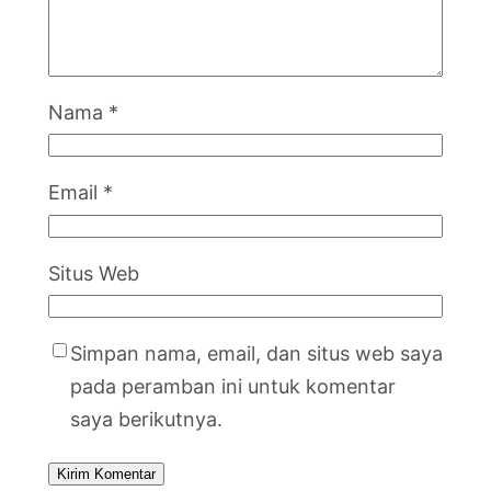
Nama
*
Email
*
Situs Web
Simpan nama, email, dan situs web saya
pada peramban ini untuk komentar
saya berikutnya.