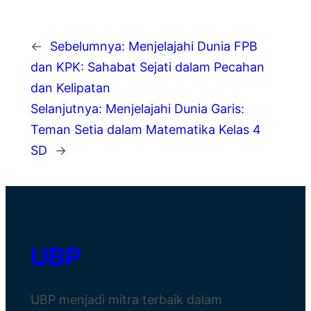
←
Sebelumnya:
Menjelajahi Dunia FPB
dan KPK: Sahabat Sejati dalam Pecahan
dan Kelipatan
Selanjutnya:
Menjelajahi Dunia Garis:
Teman Setia dalam Matematika Kelas 4
SD
→
UBP
UBP menjadi mitra terbaik dalam