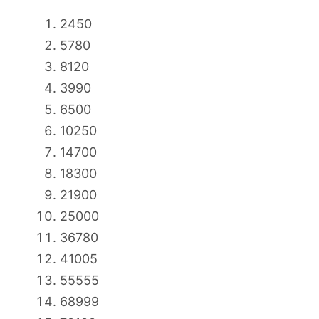
2450
5780
8120
3990
6500
10250
14700
18300
21900
25000
36780
41005
55555
68999