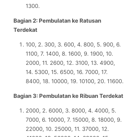
1300.
Bagian 2: Pembulatan ke Ratusan
Terdekat
100, 2. 300, 3. 600, 4. 800, 5. 900, 6.
1100, 7. 1400, 8. 1600, 9. 1900, 10.
2000, 11. 2600, 12. 3100, 13. 4900,
14. 5300, 15. 6500, 16. 7000, 17.
8400, 18. 10000, 19. 10100, 20. 11600.
Bagian 3: Pembulatan ke Ribuan Terdekat
2000, 2. 6000, 3. 8000, 4. 4000, 5.
7000, 6. 10000, 7. 15000, 8. 18000, 9.
22000, 10. 25000, 11. 37000, 12.