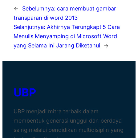
←
Sebelumnya:
cara membuat gambar
transparan di word 2013
Selanjutnya:
Akhirnya Terungkap! 5 Cara
Menulis Menyamping di Microsoft Word
yang Selama Ini Jarang Diketahui
→
UBP
UBP menjadi mitra terbaik dalam
membentuk generasi unggul dan berdaya
saing melalui pendidikan multidisiplin yang