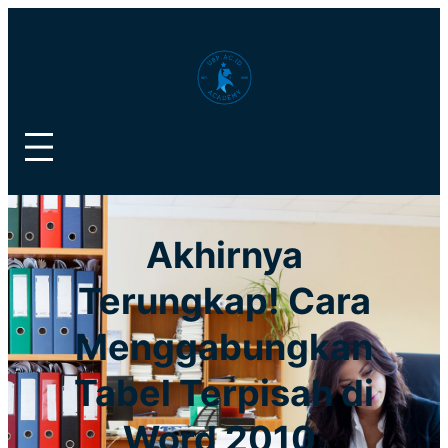
Lewati
ke
konten
Akhirnya
Terungkap! Cara
Menggabungkan
Tabel Terpisah di
Word 2010,