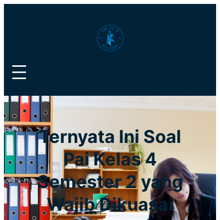
Lewati
ke
konten
Ternyata Ini Soal
Pai Kelas 4
Semester 2 yang
Wajib Dikuasai