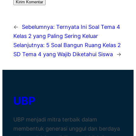
←
Sebelumnya:
Ternyata Ini Soal Tema 4
Kelas 2 yang Paling Sering Keluar
Selanjutnya:
5 Soal Bangun Ruang Kelas 2
SD Tema 4 yang Wajib Diketahui Siswa
→
UBP
UBP menjadi mitra terbaik dalam
membentuk generasi unggul dan berdaya