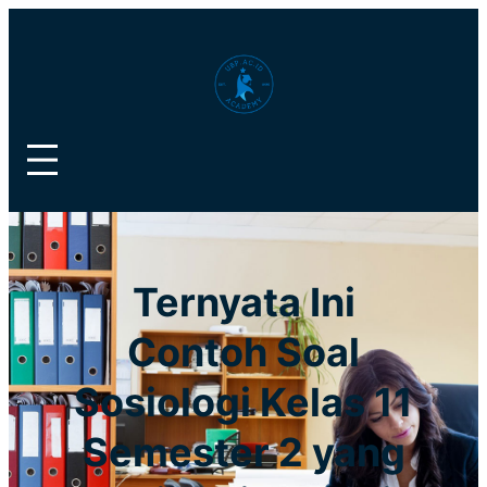
Lewati
ke
konten
Ternyata Ini
Contoh Soal
Sosiologi Kelas 11
Semester 2 yang