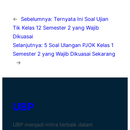
←
Sebelumnya:
Ternyata Ini Soal Ujian
Tik Kelas 12 Semester 2 yang Wajib
Dikuasai
Selanjutnya:
5 Soal Ulangan PJOK Kelas 1
Semester 2 yang Wajib Dikuasai Sekarang
→
UBP
UBP menjadi mitra terbaik dalam