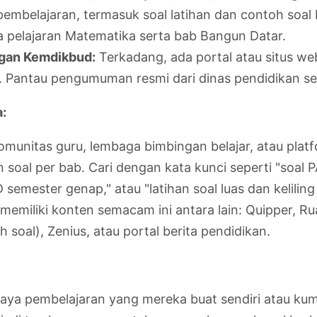
embelajaran, termasuk soal latihan dan contoh soal 
ta pelajaran Matematika serta bab Bangun Datar.
ngan Kemdikbud:
Terkadang, ada portal atau situs we
n. Pantau pengumuman resmi dari dinas pendidikan s
:
komunitas guru, lembaga bimbingan belajar, atau pl
n soal per bab. Cari dengan kata kunci seperti "soal
emester genap," atau "latihan soal luas dan keliling 
memiliki konten semacam ini antara lain: Quipper, R
oal), Zenius, atau portal berita pendidikan.
aya pembelajaran yang mereka buat sendiri atau kump