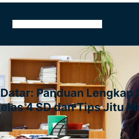
Home
Kontak
Tentang Kami
Pendidikan
 Datar: Panduan Lengkap 
elas 4 SD dan Tips Jitu 