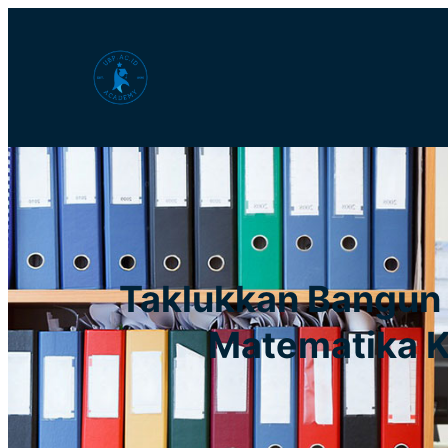
Lewati
ke
konten
Taklukkan Bangun
Matematika K