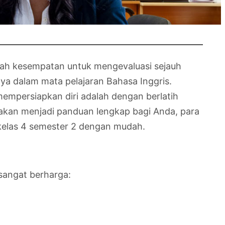
alah kesempatan untuk mengevaluasi sejauh
a dalam mata pelajaran Bahasa Inggris.
mempersiapkan diri adalah dengan berlatih
 akan menjadi panduan lengkap bagi Anda, para
kelas 4 semester 2 dengan mudah.
sangat berharga: