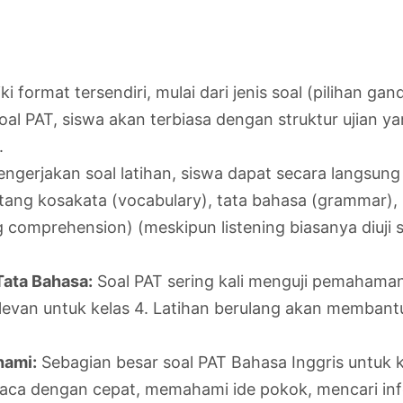
ki format tersendiri, mulai dari jenis soal (pilihan g
soal PAT, siswa akan terbiasa dengan struktur ujian
.
ngerjakan soal latihan, siswa dapat secara langsung
entang kosakata (vocabulary), tata bahasa (grammar
 comprehension) (meskipun listening biasanya diuji s
ata Bahasa:
Soal PAT sering kali menguji pemahaman
elevan untuk kelas 4. Latihan berulang akan memb
ami:
Sebagian besar soal PAT Bahasa Inggris untuk k
baca dengan cepat, memahami ide pokok, mencari inf