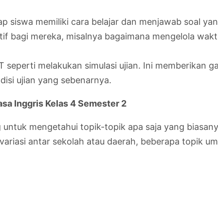
ap siswa memiliki cara belajar dan menjawab soal ya
if bagi mereka, misalnya bagaimana mengelola waktu,
T seperti melakukan simulasi ujian. Ini memberikan 
isi ujian yang sebenarnya.
sa Inggris Kelas 4 Semester 2
 untuk mengetahui topik-topik apa saja yang biasany
variasi antar sekolah atau daerah, beberapa topik um