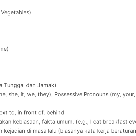
 Vegetables)
ome)
da Tunggal dan Jamak)
, she, it, we, they), Possessive Pronouns (my, your, hi
ext to, in front of, behind
n kebiasaan, fakta umum. (e.g., I eat breakfast ever
ejadian di masa lalu (biasanya kata kerja beraturan