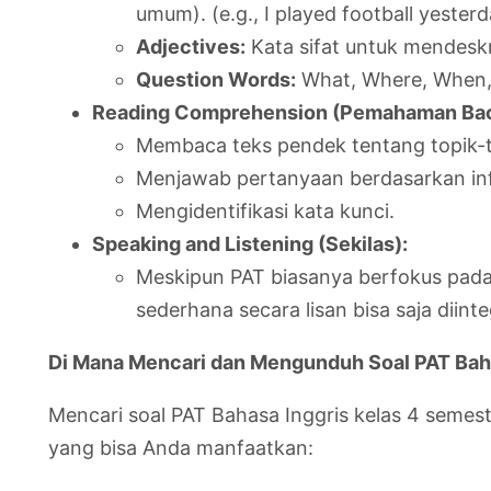
umum). (e.g., I played football yester
Adjectives:
Kata sifat untuk mendeskri
Question Words:
What, Where, When,
Reading Comprehension (Pemahaman Bac
Membaca teks pendek tentang topik-to
Menjawab pertanyaan berdasarkan inf
Mengidentifikasi kata kunci.
Speaking and Listening (Sekilas):
Meskipun PAT biasanya berfokus pada
sederhana secara lisan bisa saja diinte
Di Mana Mencari dan Mengunduh Soal PAT Baha
Mencari soal PAT Bahasa Inggris kelas 4 semes
yang bisa Anda manfaatkan: