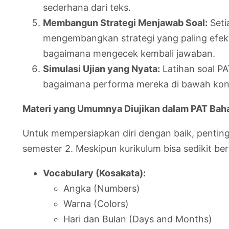
sederhana dari teks.
Membangun Strategi Menjawab Soal:
Seti
mengembangkan strategi yang paling efekt
bagaimana mengecek kembali jawaban.
Simulasi Ujian yang Nyata:
Latihan soal PA
bagaimana performa mereka di bawah kond
Materi yang Umumnya Diujikan dalam PAT Baha
Untuk mempersiapkan diri dengan baik, penting
semester 2. Meskipun kurikulum bisa sedikit ber
Vocabulary (Kosakata):
Angka (Numbers)
Warna (Colors)
Hari dan Bulan (Days and Months)