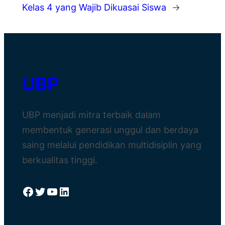
Kelas 4 yang Wajib Dikuasai Siswa
→
UBP
UBP menjadi mitra terbaik dalam
membentuk generasi unggul dan berdaya
saing melalui pendidikan multidisiplin yang
berkualitas tinggi.
Facebook
Twitter
YouTube
LinkedIn