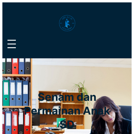
Lewati
ke
konten
Senam dan
Permainan Anak
SD