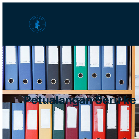
Lewati
ke
konten
Petualangan Seru ke 