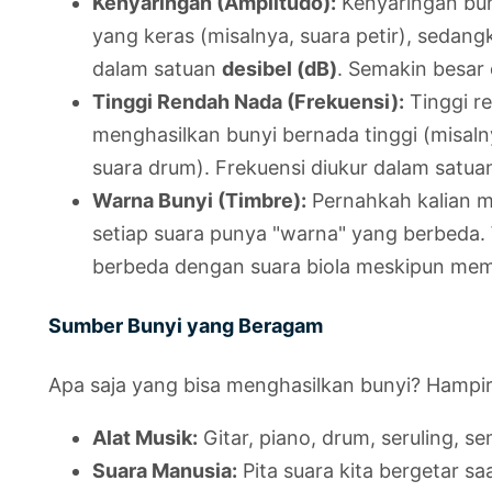
Kenyaringan (Amplitudo):
Kenyaringan bun
yang keras (misalnya, suara petir), sedang
dalam satuan
desibel (dB)
. Semakin besar 
Tinggi Rendah Nada (Frekuensi):
Tinggi re
menghasilkan bunyi bernada tinggi (misaln
suara drum). Frekuensi diukur dalam satu
Warna Bunyi (Timbre):
Pernahkah kalian me
setiap suara punya "warna" yang berbeda. W
berbeda dengan suara biola meskipun mem
Sumber Bunyi yang Beragam
Apa saja yang bisa menghasilkan bunyi? Hampi
Alat Musik:
Gitar, piano, drum, seruling, 
Suara Manusia:
Pita suara kita bergetar sa