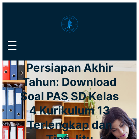
Lewati
ke
konten
Persiapan Akhir
Tahun: Download
Soal PAS SD Kelas
4 Kurikulum 13
Terlengkap dan