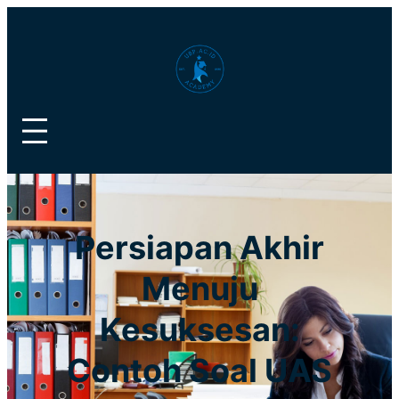
Lewati
ke
konten
Persiapan Akhir
Menuju
Kesuksesan:
Contoh Soal UAS