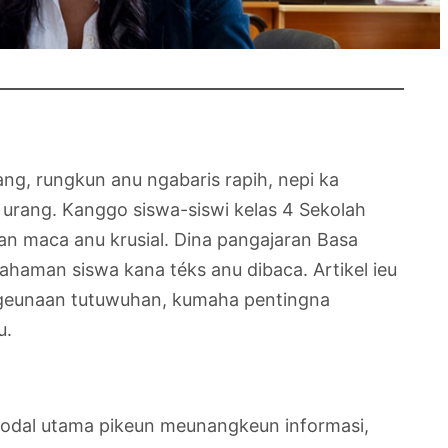
ng, rungkun anu ngabaris rapih, nepi ka
rang. Kanggo siswa-siswi kelas 4 Sekolah
an maca anu krusial. Dina pangajaran Basa
haman siswa kana téks anu dibaca. Artikel ieu
 ngeunaan tutuwuhan, kumaha pentingna
u.
modal utama pikeun meunangkeun informasi,