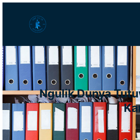
Lewati
ke
konten
Ngulik Dunya Tut
Ka