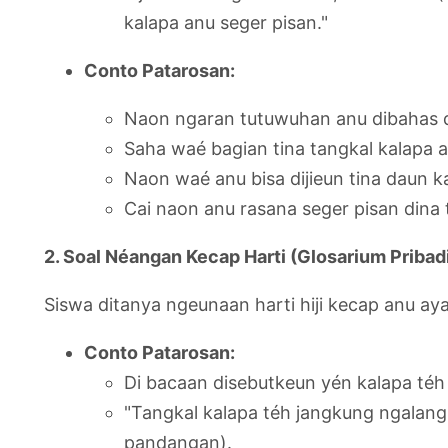
kalapa anu seger pisan."
Conto Patarosan:
Naon ngaran tutuwuhan anu dibahas d
Saha waé bagian tina tangkal kalapa 
Naon waé anu bisa dijieun tina daun k
Cai naon anu rasana seger pisan dina 
2. Soal Néangan Kecap Harti (Glosarium Pribad
Siswa ditanya ngeunaan harti hiji kecap anu ay
Conto Patarosan:
Di bacaan disebutkeun yén kalapa té
"Tangkal kalapa téh jangkung ngalan
pandangan).