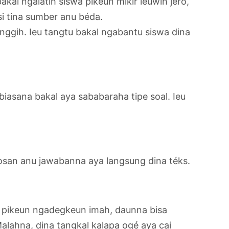
kal ngalatih siswa pikeun mikir leuwih jero,
i tina sumber anu béda.
nggih. Ieu tangtu bakal ngabantu siswa dina
iasana bakal aya sababaraha tipe soal. Ieu
osan anu jawabanna aya langsung dina téks.
é pikeun ngadegkeun imah, daunna bisa
alahna, dina tangkal kalapa ogé aya cai