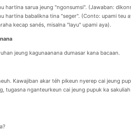
nu hartina sarua jeung "ngonsumsi". (Jawaban: dikon
u hartina babalikna tina "seger". (Conto: upami teu 
raha kecap sanés, misalna "layu" upami aya).
inana
uwuhan jeung kagunaanana dumasar kana bacaan.
aneuh. Kawajiban akar téh pikeun nyerep cai jeung pu
, tugasna nganteurkeun cai jeung pupuk ka sakuliah
a?