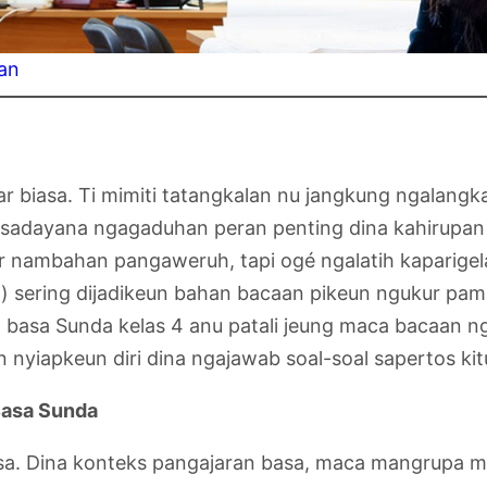
an
 biasa. Ti mimiti tatangkalan nu jangkung ngalangka
adayana ngagaduhan peran penting dina kahirupan u
ur nambahan pangaweruh, tapi ogé ngalatih kaparigel
 sering dijadikeun bahan bacaan pikeun ngukur pama
al basa Sunda kelas 4 anu patali jeung maca bacaan
n nyiapkeun diri dina ngajawab soal-soal sapertos kit
Basa Sunda
asa. Dina konteks pangajaran basa, maca mangrupa 