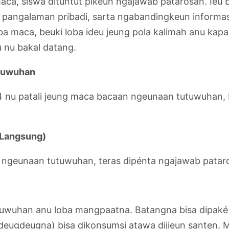
ca, siswa dituntut pikeun ngajawab patarosan. Ieu ba
pangalaman pribadi, sarta ngabandingkeun informas
ba maca, beuki loba ideu jeung pola kalimah anu kapa
u nu bakal datang.
utuwuhan
 4 nu patali jeung maca bacaan ngeunaan tutuwuhan, b
 Langsung)
n ngeunaan tutuwuhan, teras dipénta ngajawab patar
tutuwuhan anu loba mangpaatna. Batangna bisa dipak
(deugdeugna) bisa dikonsumsi atawa dijieun santen. M