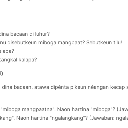
ina bacaan di luhur?
anu disebutkeun miboga mangpaat? Sebutkeun tilu!
alapa?
tangkal kalapa?
i)
a dina bacaan, atawa dipénta pikeun néangan kecap s
h "miboga mangpaatna". Naon hartina "miboga"? (Ja
gkang". Naon hartina "ngalangkang"? (Jawaban: nga