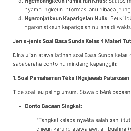
Ngembangkeun Pamikiran Kritis:
Saatos ma
nyambungkeun informasi anu dibaca jeung 
Ngaronjatkeun Kaparigelan Nulis:
Beuki lo
ngaronjatkeun kaparigelan nulisna di wakt
Jenis-jenis Soal Basa Sunda Kelas 4 Materi T
Dina ujian atawa latihan soal Basa Sunda kelas
sababaraha conto nu mindeng kapanggih:
1. Soal Pamahaman Téks (Ngajawab Patarosan
Tipe soal ieu paling umum. Siswa dibéré bacaa
Conto Bacaan Singkat:
"Tangkal kalapa nyaéta salah sahiji 
dijieun karung atawa awi, ari buahna 