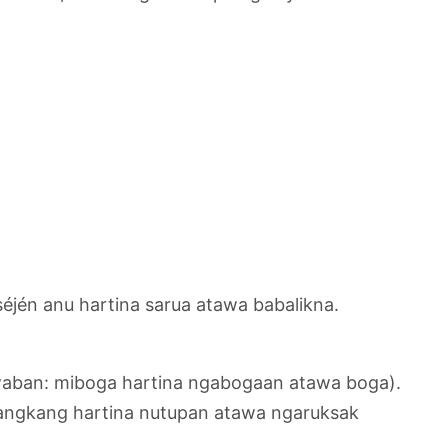
éjén anu hartina sarua atawa babalikna.
waban: miboga hartina ngabogaan atawa boga).
langkang hartina nutupan atawa ngaruksak