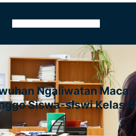
Home
Kontak
Tentang Kami
Pendidikan
uwuhan Ngaliwatan Maca:
nggo Siswa-siswi Kelas 4