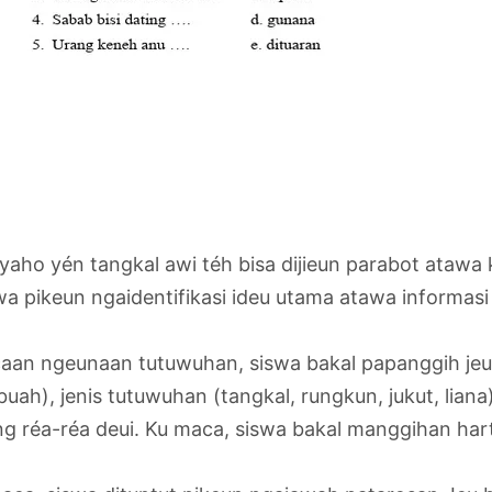
yaho yén tangkal awi téh bisa dijieun parabot ataw
 pikeun ngaidentifikasi ideu utama atawa informasi p
aan ngeunaan tutuwuhan, siswa bakal papanggih jeung
ah), jenis tutuwuhan (tangkal, rungkun, jukut, liana
ng réa-réa deui. Ku maca, siswa bakal manggihan har