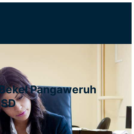
 Bekel Pangaweruh
 SD