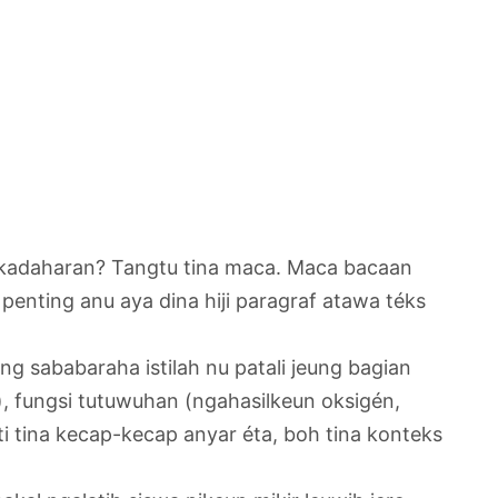
a kadaharan? Tangtu tina maca. Maca bacaan
enting anu aya dina hiji paragraf atawa téks
 sababaraha istilah nu patali jeung bagian
), fungsi tutuwuhan (ngahasilkeun oksigén,
ti tina kecap-kecap anyar éta, boh tina konteks