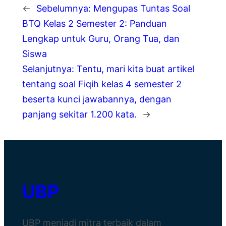
←
Sebelumnya:
Mengupas Tuntas Soal
BTQ Kelas 2 Semester 2: Panduan
Lengkap untuk Guru, Orang Tua, dan
Siswa
Selanjutnya:
Tentu, mari kita buat artikel
tentang soal Fiqih kelas 4 semester 2
beserta kunci jawabannya, dengan
panjang sekitar 1.200 kata.
→
UBP
UBP menjadi mitra terbaik dalam