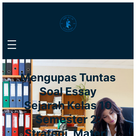
Lewati
ke
konten
Mengupas Tuntas
Soal Essay
Sejarah Kelas 10
Semester 2:
Strategi, Materi,