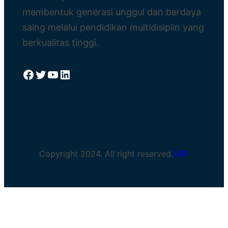
membentuk generasi unggul dan berdaya
saing melalui pendidikan multidisiplin yang
berkualitas tinggi.
Facebook
Twitter
YouTube
LinkedIn
Copyright 2024. All right reserved.
UBP