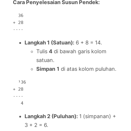
Cara Penyelesaian Susun Pendek:
  36

+ 28

----
Langkah 1 (Satuan):
6 + 8 = 14.
Tulis
4
di bawah garis kolom
satuan.
Simpan
1
di atas kolom puluhan.
  ¹36

+ 28

----

   4
Langkah 2 (Puluhan):
1 (simpanan) +
3 + 2 = 6.