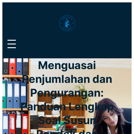
Lewati
ke
konten
Menguasai
Penjumlahan dan
Pengurangan:
Panduan Lengkap
Soal Susun