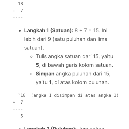
  18

+  7

----
Langkah 1 (Satuan):
8 + 7 = 15. Ini
lebih dari 9 (satu puluhan dan lima
satuan).
Tulis angka satuan dari 15, yaitu
5
, di bawah garis kolom satuan.
Simpan
angka puluhan dari 15,
yaitu
1
, di atas kolom puluhan.
  ¹18  (angka 1 disimpan di atas angka 1)

+  7

----

   5
Langkah 2 (Puluhan):
Jumlahkan