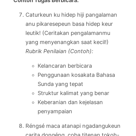
Contoh Tugas Berbicara:
Caturkeun ku hidep hiji pangalaman
anu pikaresepeun basa hidep keur
leutik! (Ceritakan pengalamanmu
yang menyenangkan saat kecil!)
Rubrik Penilaian (Contoh):
Kelancaran berbicara
Penggunaan kosakata Bahasa
Sunda yang tepat
Struktur kalimat yang benar
Keberanian dan kejelasan
penyampaian
Réngsé maca atanapi ngadangukeun
carita dongéng, coba titenan tokoh-