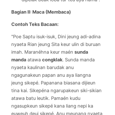
Bagian II: Maca (Membaca)
Contoh Teks Bacaan:
"Poe Saptu isuk-isuk, Dini jeung adi-adina
nyaeta Rian jeung Sita keur ulin di buruan
imah. Maranéhna keur maén
sunda
manda
atawa
congklak
. Sunda manda
nyaeta kaulinan barudak anu
ngagunakeun papan anu aya liangna
jeung sikepé. Papanana biasana dijieun
tina kai. Sikepéna ngarupakeun siki-sikian
atawa batu leutik. Pamaén kudu
ngasupkeun sikepé kana liang nepi ka
euweuh deui sikepé. Anu meunang nyaeta