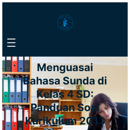
Lewati
ke
konten
Menguasai
Bahasa Sunda di
Kelas 4 SD:
Panduan Soal
Kurikulum 2013