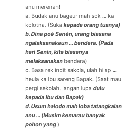
anu merenah!
a. Budak anu bageur mah sok
…
ka
kolotna. (Suka
kepada orang tuanya)
b. Dina poé Senén, urang biasana
ngalaksanakeun
…
bendera. (Pada
hari Senin, kita biasanya
melaksanakan
bendera)
c. Basa rek indit sakola, ulah hilap
…
heula ka Ibu sareng Bapak. (Saat mau
pergi sekolah, jangan lupa
dulu
kepada Ibu dan Bapak)
d. Usum halodo mah loba tatangkalan
anu
…
(Musim kemarau banyak
pohon yang
)