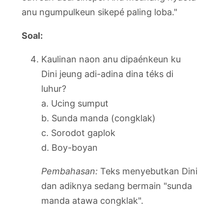
anu ngumpulkeun sikepé paling loba."
Soal:
Kaulinan naon anu dipaénkeun ku
Dini jeung adi-adina dina téks di
luhur?
a. Ucing sumput
b. Sunda manda (congklak)
c. Sorodot gaplok
d. Boy-boyan
Pembahasan:
Teks menyebutkan Dini
dan adiknya sedang bermain "sunda
manda atawa congklak".