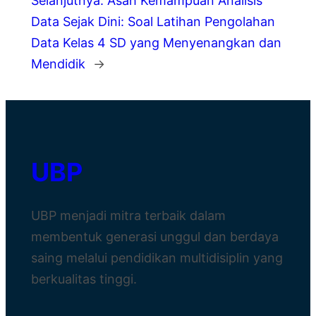
Selanjutnya:
Asah Kemampuan Analisis
Data Sejak Dini: Soal Latihan Pengolahan
Data Kelas 4 SD yang Menyenangkan dan
Mendidik
→
UBP
UBP menjadi mitra terbaik dalam
membentuk generasi unggul dan berdaya
saing melalui pendidikan multidisiplin yang
berkualitas tinggi.