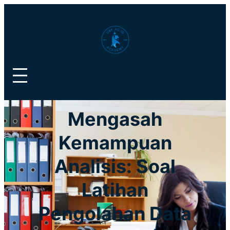
Lewati
ke
konten
Mengasah
Kemampuan
Analisis: Soal
Latihan
Pengolahan Data