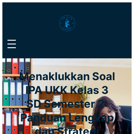
Lewati
ke
konten
Menaklukkan Soal
IPA UKK Kelas 3
SD Semester 2:
Panduan Lengkap
dan Strategi