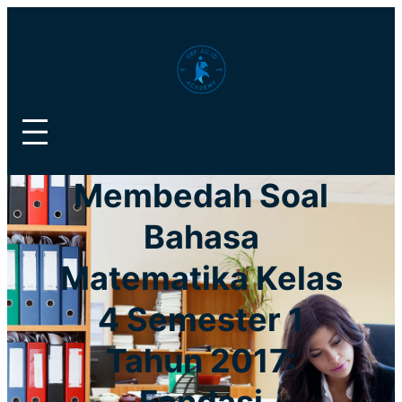
Lewati
ke
konten
Membedah Soal
Bahasa
Matematika Kelas
4 Semester 1
Tahun 2017: