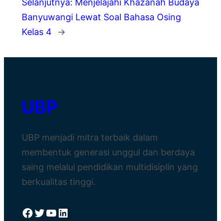
Selanjutnya:
Menjelajahi Khazanah Budaya
Banyuwangi Lewat Soal Bahasa Osing
Kelas 4
→
UBP
UBP menjadi mitra terbaik dalam
membentuk generasi unggul dan berdaya
saing melalui pendidikan multidisiplin yang
berkualitas tinggi.
Facebook
Twitter
YouTube
LinkedIn