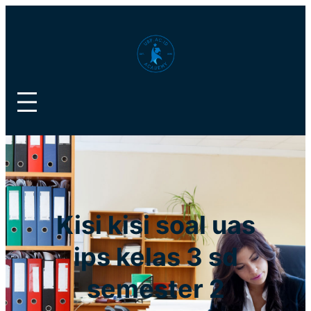
Lewati
ke
konten
Kisi kisi soal uas
ips kelas 3 sd
semester 2