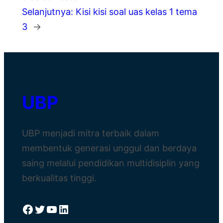
Selanjutnya:
Kisi kisi soal uas kelas 1 tema
3
→
UBP
UBP menjadi mitra terbaik dalam
membentuk generasi unggul dan berdaya
saing melalui pendidikan multidisiplin yang
berkualitas tinggi.
Facebook
Twitter
YouTube
LinkedIn