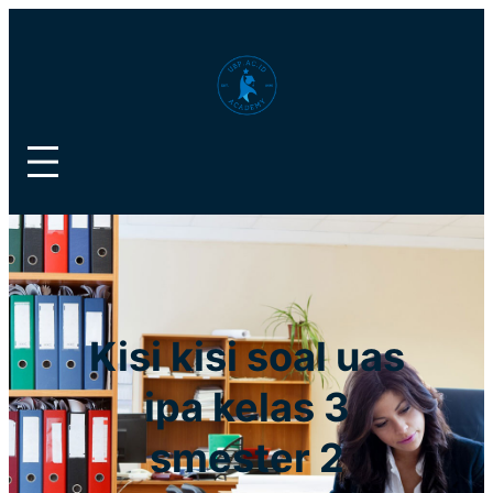
Lewati
ke
konten
Kisi kisi soal uas
ipa kelas 3
smester 2