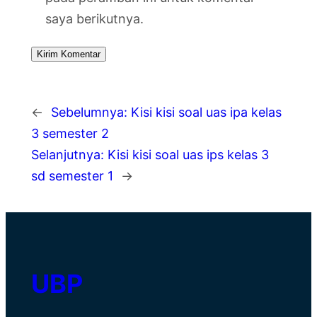
saya berikutnya.
←
Sebelumnya:
Kisi kisi soal uas ipa kelas
3 semester 2
Selanjutnya:
Kisi kisi soal uas ips kelas 3
sd semester 1
→
UBP