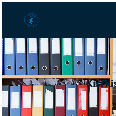
Lewati
ke
konten
Kisi k