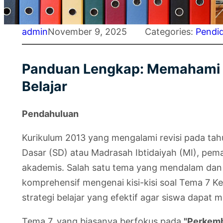
admin
November 9, 2025
Categories:
Pendi
Panduan Lengkap: Memahami Ki
Belajar
Pendahuluan
Kurikulum 2013 yang mengalami revisi pada tahu
Dasar (SD) atau Madrasah Ibtidaiyah (MI), pe
akademis. Salah satu tema yang mendalam dan 
komprehensif mengenai kisi-kisi soal Tema 7 Kel
strategi belajar yang efektif agar siswa dapat 
Tema 7, yang biasanya berfokus pada
"Perkemb