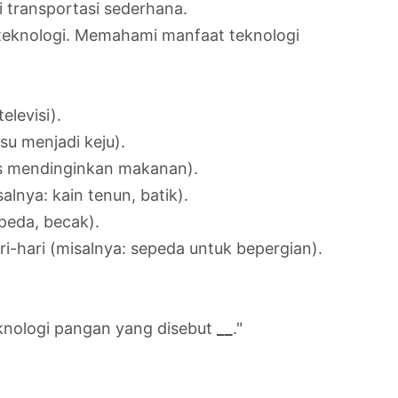
 transportasi sederhana.
l teknologi. Memahami manfaat teknologi
levisi).
su menjadi keju).
kas mendinginkan makanan).
nya: kain tenun, batik).
epeda, becak).
-hari (misalnya: sepeda untuk bepergian).
teknologi pangan yang disebut
__
."