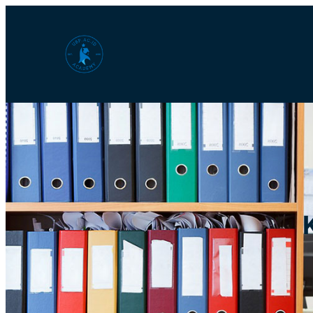
Lewati
ke
konten