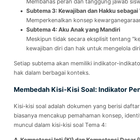
Membahas peran dan tanggung jawab siswa 
Subtema 3: Kewajiban dan Hakku sebagai
Memperkenalkan konsep kewarganegaraan,
Subtema 4: Aku Anak yang Mandiri
Meskipun tidak secara eksplisit tentang "k
kewajiban diri dan hak untuk mengelola diri
Setiap subtema akan memiliki indikator-indik
hak dalam berbagai konteks.
Membedah Kisi-Kisi Soal: Indikator Pen
Kisi-kisi soal adalah dokumen yang berisi dafta
biasanya mencakup pemahaman konsep, identifik
muncul dalam kisi-kisi soal Tema 4:
A. Kompetensi Inti (KI) dan Kompetensi Dasar 