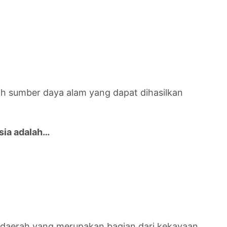
ah sumber daya alam yang dapat dihasilkan
sia adalah…
a daerah yang merupakan bagian dari kekayaan