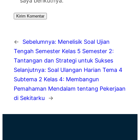
saya berikutnya.
←
Sebelumnya:
Menelisik Soal Ujian
Tengah Semester Kelas 5 Semester 2:
Tantangan dan Strategi untuk Sukses
Selanjutnya:
Soal Ulangan Harian Tema 4
Subtema 2 Kelas 4: Membangun
Pemahaman Mendalam tentang Pekerjaan
di Sekitarku
→