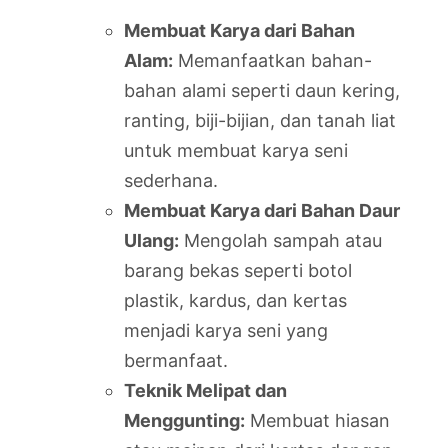
Membuat Karya dari Bahan
Alam:
Memanfaatkan bahan-
bahan alami seperti daun kering,
ranting, biji-bijian, dan tanah liat
untuk membuat karya seni
sederhana.
Membuat Karya dari Bahan Daur
Ulang:
Mengolah sampah atau
barang bekas seperti botol
plastik, kardus, dan kertas
menjadi karya seni yang
bermanfaat.
Teknik Melipat dan
Menggunting:
Membuat hiasan