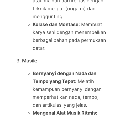
atau mainan dari kertas dengan
teknik melipat (origami) dan
menggunting.
Kolase dan Montase:
Membuat
karya seni dengan menempelkan
berbagai bahan pada permukaan
datar.
Musik:
Bernyanyi dengan Nada dan
Tempo yang Tepat:
Melatih
kemampuan bernyanyi dengan
memperhatikan nada, tempo,
dan artikulasi yang jelas.
Mengenal Alat Musik Ritmis: