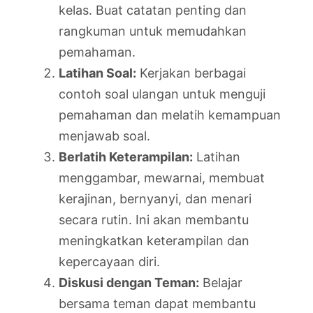
kelas. Buat catatan penting dan
rangkuman untuk memudahkan
pemahaman.
Latihan Soal:
Kerjakan berbagai
contoh soal ulangan untuk menguji
pemahaman dan melatih kemampuan
menjawab soal.
Berlatih Keterampilan:
Latihan
menggambar, mewarnai, membuat
kerajinan, bernyanyi, dan menari
secara rutin. Ini akan membantu
meningkatkan keterampilan dan
kepercayaan diri.
Diskusi dengan Teman:
Belajar
bersama teman dapat membantu