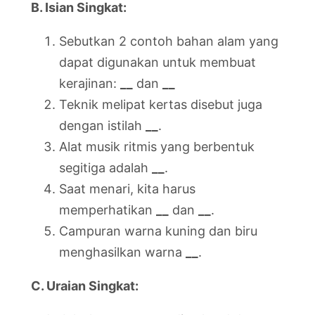
B. Isian Singkat:
Sebutkan 2 contoh bahan alam yang
dapat digunakan untuk membuat
kerajinan:
__
dan
__
Teknik melipat kertas disebut juga
dengan istilah
__
.
Alat musik ritmis yang berbentuk
segitiga adalah
__
.
Saat menari, kita harus
memperhatikan
__
dan
__
.
Campuran warna kuning dan biru
menghasilkan warna
__
.
C. Uraian Singkat: