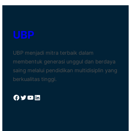
UBP
UBP menjadi mitra terbaik dalam
membentuk generasi unggul dan berdaya
saing melalui pendidikan multidisiplin yang
berkualitas tinggi.
Facebook
Twitter
YouTube
LinkedIn