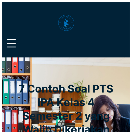
Lewati
ke
konten
7 Contoh Soal PTS
IPA Kelas 4
Semester 2 yang
Wajib Dikerjakan