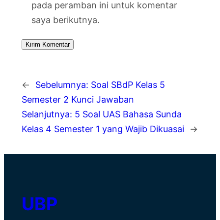
pada peramban ini untuk komentar
saya berikutnya.
←
Sebelumnya:
Soal SBdP Kelas 5
Semester 2 Kunci Jawaban
Selanjutnya:
5 Soal UAS Bahasa Sunda
Kelas 4 Semester 1 yang Wajib Dikuasai
→
UBP