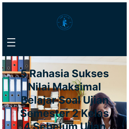
Lewati
ke
konten
5 Rahasia Sukses
Nilai Maksimal
Belajar Soal Ujian
Semester 2 Kelas
4 Sebelum Ujian