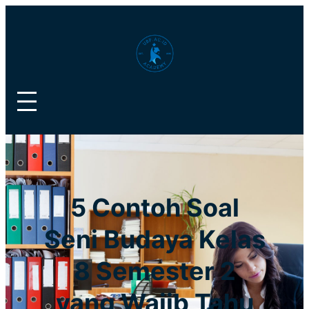
Lewati
ke
konten
5 Contoh Soal
Seni Budaya Kelas
8 Semester 2
yang Wajib Tahu