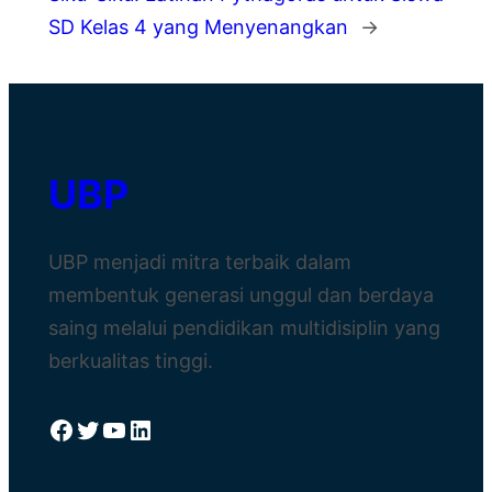
SD Kelas 4 yang Menyenangkan
→
UBP
UBP menjadi mitra terbaik dalam
membentuk generasi unggul dan berdaya
saing melalui pendidikan multidisiplin yang
berkualitas tinggi.
Facebook
Twitter
YouTube
LinkedIn